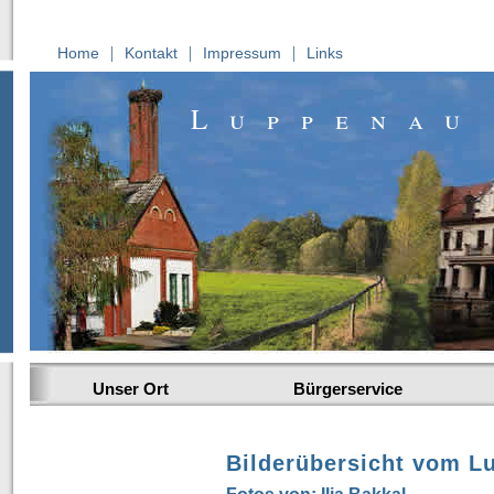
|
|
|
Home
Kontakt
Impressum
Links
Luppenau
Unser Ort
Bürgerservice
Bilderübersicht vom
Lu